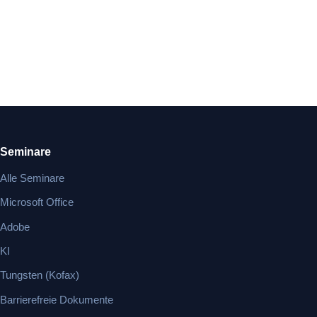
Seminare
Alle Seminare
Microsoft Office
Adobe
KI
Tungsten (Kofax)
Barrierefreie Dokumente