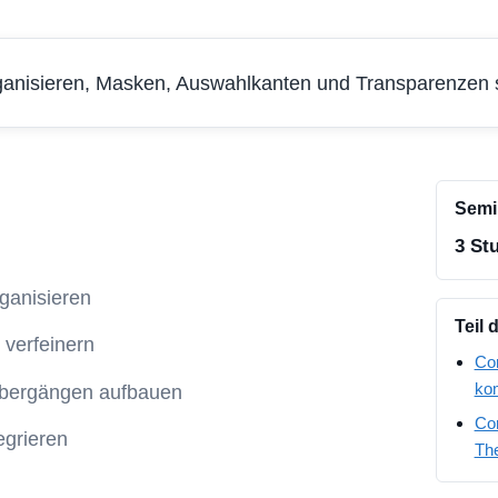
nisieren, Masken, Auswahlkanten und Transparenzen s
Semi
3 St
ganisieren
Teil 
verfeinern
Cor
kom
Übergängen aufbauen
Cor
egrieren
Th