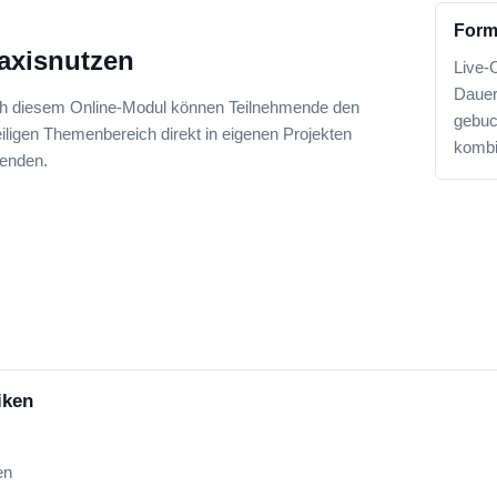
Form
axisnutzen
Live-
Dauer
h diesem Online-Modul können Teilnehmende den
gebuc
iligen Themenbereich direkt in eigenen Projekten
kombi
enden.
iken
en