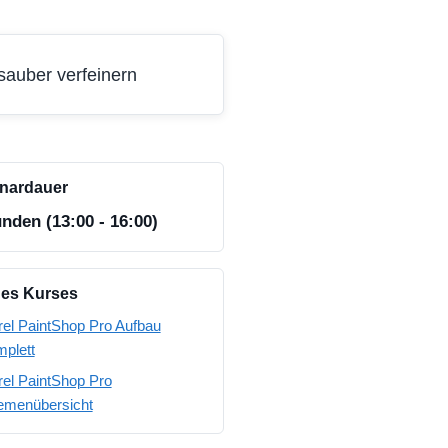
auber verfeinern
nardauer
unden (13:00 - 16:00)
des Kurses
el PaintShop Pro Aufbau
plett
el PaintShop Pro
emenübersicht